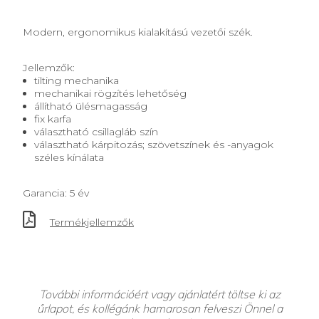
Modern, ergonomikus kialakítású vezetői szék.
Jellemzők:
tilting mechanika
mechanikai rögzítés lehetőség
állítható ülésmagasság
fix karfa
választható csillagláb szín
választható kárpitozás; szövetszínek és -anyagok
széles kínálata
Garancia: 5 év
Termékjellemzők
További információért vagy ajánlatért töltse ki az
űrlapot, és kollégánk hamarosan felveszi Önnel a