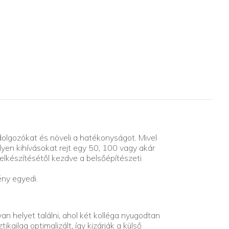
 dolgozókat és növeli a hatékonyságot. Mivel
lyen kihívásokat rejt egy 50, 100 vagy akár
elkészítésétől kezdve a belsőépítészeti
ény egyedi.
n helyet találni, ahol két kolléga nyugodtan
ailag optimalizált, így kizárják a külső