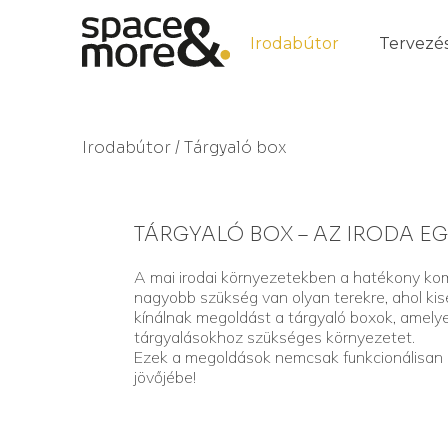
Irodabútor
Tervezé
Irodabútor
/ Tárgyaló box
TÁRGYALÓ BOX – AZ IRODA EG
A mai irodai környezetekben a hatékony ko
nagyobb szükség van olyan terekre, ahol kiseb
kínálnak megoldást a tárgyaló boxok, amelye
tárgyalásokhoz szükséges környezetet.
Ezek a megoldások nemcsak funkcionálisan elő
jövőjébe!