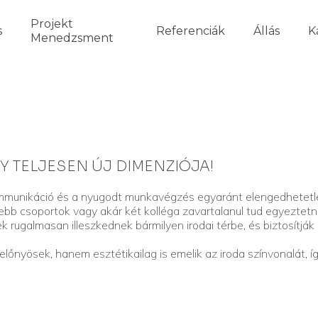
Projekt
s
Referenciák
Állás
K
Menedzsment
Y TELJESEN ÚJ DIMENZIÓJA!
mmunikáció és a nyugodt munkavégzés egyaránt elengedhetetle
b csoportok vagy akár két kolléga zavartalanul tud egyeztetni, v
k rugalmasan illeszkednek bármilyen irodai térbe, és biztosítjá
nyösek, hanem esztétikailag is emelik az iroda színvonalát, így