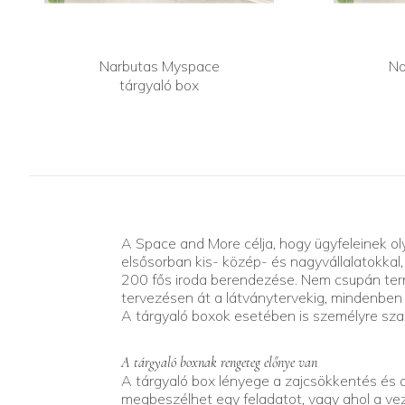
Narbutas Myspace
Na
tárgyaló box
A Space and More célja, hogy ügyfeleinek oly
elsősorban kis- közép- és nagyvállalatokkal
200 fős iroda berendezése. Nem csupán termé
tervezésen át a látványtervekig, mindenben
A tárgyaló boxok esetében is személyre szab
A tárgyaló boxnak rengeteg előnye van
A tárgyaló box lényege a zajcsökkentés és a 
megbeszélhet egy feladatot, vagy ahol a vezet