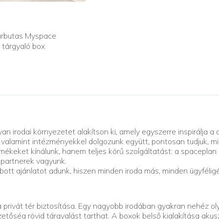
rbutas Myspace
tárgyaló box
an irodai környezetet alakítson ki, amely egyszerre inspirálja a
, valamint intézményekkel dolgozunk együtt, pontosan tudjuk, mi
keket kínálunk, hanem teljes körű szolgáltatást: a spaceplan 
 partnerek vagyunk.
ott ajánlatot adunk, hiszen minden iroda más, minden ügyfélig
privát tér biztosítása. Egy nagyobb irodában gyakran nehéz olya
őség rövid tárgyalást tarthat. A boxok belső kialakítása akusztik