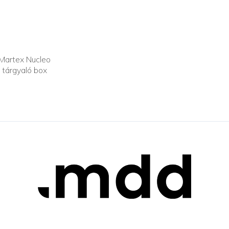
Martex Nucleo
tárgyaló box