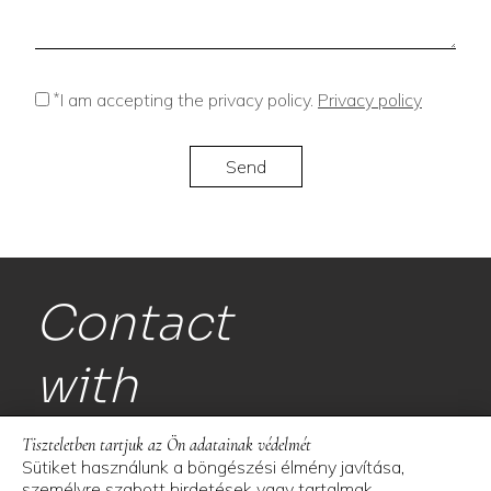
*
I am accepting the privacy policy.
Privacy policy
Contact
with
us!
Tiszteletben tartjuk az Ön adatainak védelmét
Sütiket használunk a böngészési élmény javítása,
személyre szabott hirdetések vagy tartalmak
Space and More Kft.