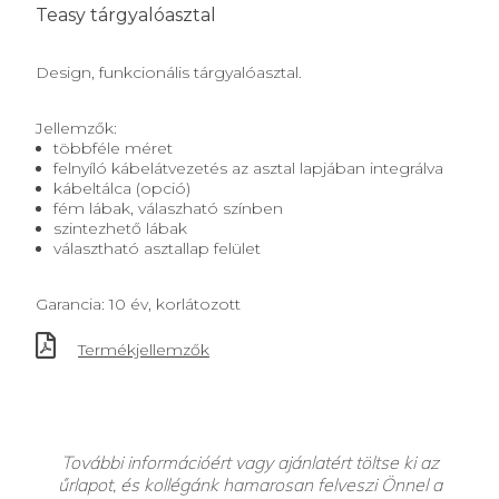
Teasy tárgyalóasztal
Design, funkcionális tárgyalóasztal.
Jellemzők:
többféle méret
felnyíló kábelátvezetés az asztal lapjában integrálva
kábeltálca (opció)
fém lábak, válaszható színben
szintezhető lábak
választható asztallap felület
Garancia: 10 év, korlátozott
Termékjellemzők
További információért vagy ajánlatért töltse ki az
űrlapot, és kollégánk hamarosan felveszi Önnel a