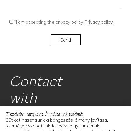
*
I am accepting the privacy policy.
Privacy policy
Contact
with
us!
Tiszteletben tartjuk az Ön adatainak védelmét
Sütiket használunk a böngészési élmény javítása,
személyre szabott hirdetések vagy tartalmak
Space and More Kft.