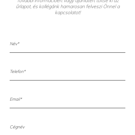
További információért vagy ajánlatért töltse ki az
űrlapot, és kollégánk hamarosan felveszi Önnel a
kapcsolatot!