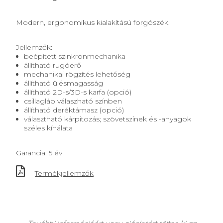
Modern, ergonomikus kialakítású forgószék.
Jellemzők:
beépített szinkronmechanika
állítható rugóerő
mechanikai rögzítés lehetőség
állítható ülésmagasság
állítható 2D-s/3D-s karfa (opció)
csillagláb válaszható színben
állítható deréktámasz (opció)
választható kárpitozás; szövetszínek és -anyagok
széles kínálata
Garancia: 5 év
Termékjellemzők