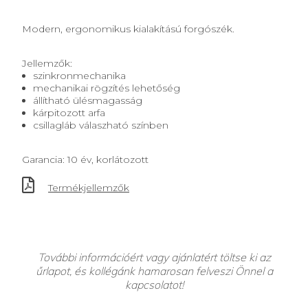
Modern, ergonomikus kialakítású forgószék.
Jellemzők:
szinkronmechanika
mechanikai rögzítés lehetőség
állítható ülésmagasság
kárpitozott arfa
csillagláb válaszható színben
Garancia: 10 év, korlátozott
Termékjellemzők
További információért vagy ajánlatért töltse ki az
űrlapot, és kollégánk hamarosan felveszi Önnel a
kapcsolatot!