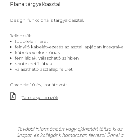
Plana tárgyalóasztal
Design, funkcionális tárgyalóasztal.
Jellemzők:
többféle méret
felnyíló kábelátvezetés az asztal lapjában integrálva
kábelbox elosztónak
fém lábak, válaszható színben
szintezhető lábak
választható asztallap felület
Garancia: 10 év, korlátozott
Termékjellemzők
További információért vagy ajánlatért töltse ki az
űrlapot, és kollégánk hamarosan felveszi Önnel a