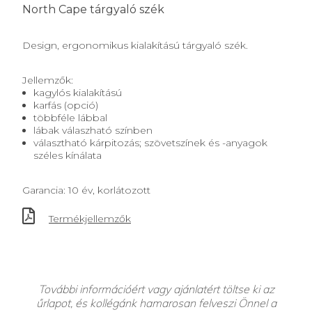
North Cape tárgyaló szék
Design, ergonomikus kialakítású tárgyaló szék.
Jellemzők:
kagylós kialakítású
karfás (opció)
többféle lábbal
lábak válaszható színben
választható kárpitozás; szövetszínek és -anyagok
széles kínálata
Garancia: 10 év, korlátozott
Termékjellemzők
További információért vagy ajánlatért töltse ki az
űrlapot, és kollégánk hamarosan felveszi Önnel a