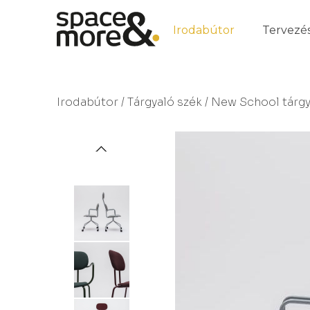
Irodabútor
Tervezé
Irodabútor
/
Tárgyaló szék
/ New School tárgy