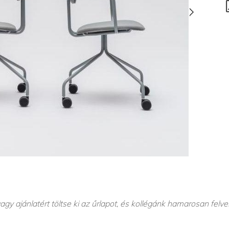
agy ajánlatért töltse ki az űrlapot, és kollégánk hamarosan felve