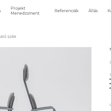
Projekt
s
Referenciák
Állás
K
Menedzsment
aló szék