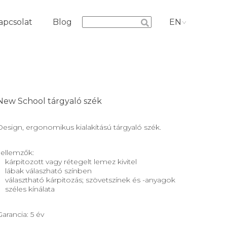
apcsolat
Blog
EN
New School tárgyaló szék
Design, ergonomikus kialakítású tárgyaló szék.
Jellemzők:
kárpitozott vagy rétegelt lemez kivitel
lábak válaszható színben
választható kárpitozás; szövetszínek és -anyagok
széles kínálata
Garancia: 5 év