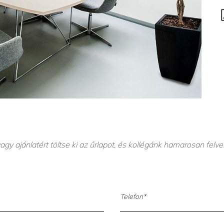
agy ajánlatért töltse ki az űrlapot, és kollégánk hamarosan felve