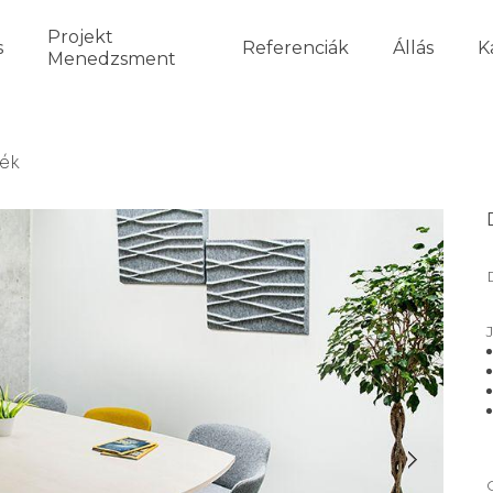
Projekt
s
Referenciák
Állás
K
Menedzsment
zék