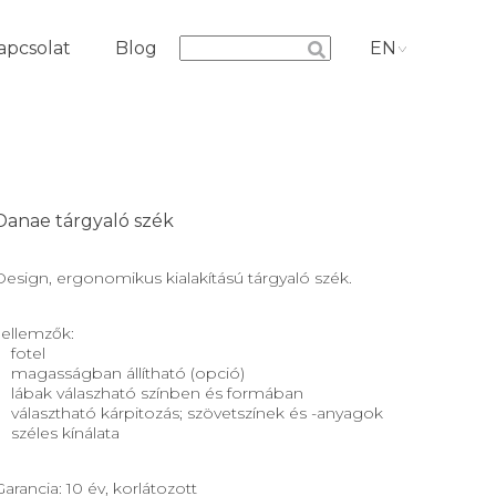
apcsolat
Blog
EN
Danae tárgyaló szék
Design, ergonomikus kialakítású tárgyaló szék.
Jellemzők:
fotel
magasságban állítható (opció)
lábak válaszható színben és formában
választható kárpitozás; szövetszínek és -anyagok
széles kínálata
Garancia: 10 év, korlátozott