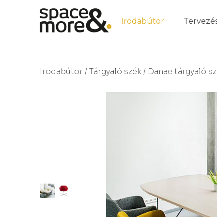
Irodabútor
Tervezé
Irodabútor
/
Tárgyaló szék
/ Danae tárgyaló s