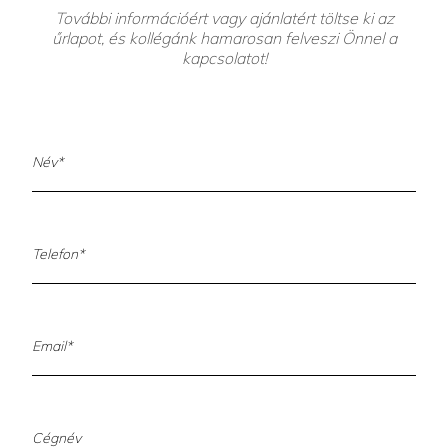
További információért vagy ajánlatért töltse ki az
űrlapot, és kollégánk hamarosan felveszi Önnel a
kapcsolatot!