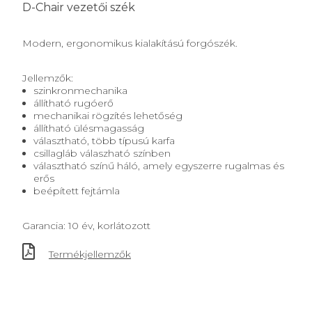
D-Chair vezetői szék
Modern, ergonomikus kialakítású forgószék.
Jellemzők:
szinkronmechanika
állítható rugóerő
mechanikai rögzítés lehetőség
állítható ülésmagasság
választható, több típusú karfa
csillagláb válaszható színben
választható színű háló, amely egyszerre rugalmas és
erős
beépített fejtámla
Garancia: 10 év, korlátozott
Termékjellemzők