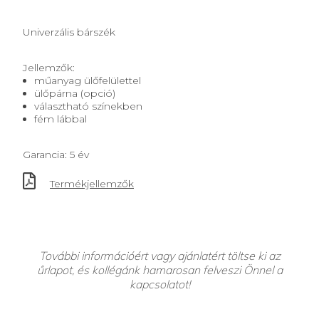
Univerzális bárszék
Jellemzők:
műanyag ülőfelülettel
ülőpárna (opció)
választható színekben
fém lábbal
Garancia: 5 év
Termékjellemzők
További információért vagy ajánlatért töltse ki az
űrlapot, és kollégánk hamarosan felveszi Önnel a
kapcsolatot!