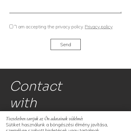
*
I am accepting the privacy policy.
Privacy policy
Contact
with
us!
Tiszteletben tartjuk az Ön adatainak védelmét
Sütiket használunk a böngészési élmény javítása,
személyre szabott hirdetések vagy tartalmak
Space and More Kft.