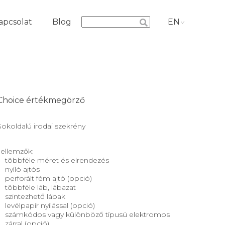
apcsolat
Blog
EN
Choice értékmegörző
Sokoldalú irodai szekrény
Jellemzők:
többféle méret és elrendezés
nyíló ajtós
perforált fém ajtó (opció)
többféle láb, lábazat
szintezhető lábak
levélpapír nyílással (opció)
számkódos vagy különböző típusú elektromos
zárral (opció)