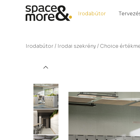
Irodabútor
Tervezé
Irodabútor
/
Irodai szekrény
/ Choice értékm