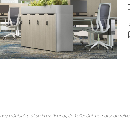
agy ajánlatért töltse ki az űrlapot, és kollégánk hamarosan felve