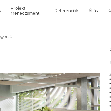
Projekt
s
Referenciák
Állás
K
Menedzsment
egörző