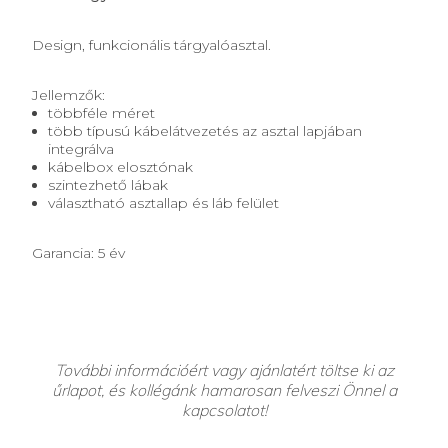
Design, funkcionális tárgyalóasztal.
Jellemzők:
többféle méret
több típusú kábelátvezetés az asztal lapjában
integrálva
kábelbox elosztónak
szintezhető lábak
választható asztallap és láb felület
Garancia: 5 év
További információért vagy ajánlatért töltse ki az
űrlapot, és kollégánk hamarosan felveszi Önnel a
kapcsolatot!