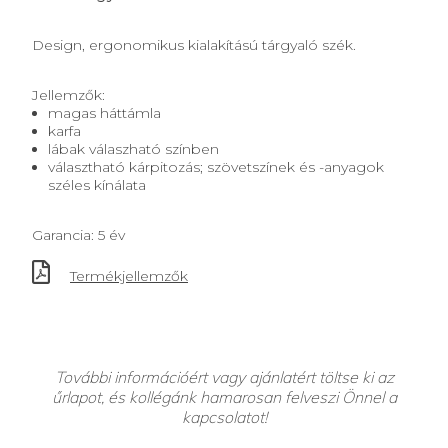
Design, ergonomikus kialakítású tárgyaló szék.
Jellemzők:
magas háttámla
karfa
lábak válaszható színben
választható kárpitozás; szövetszínek és -anyagok
széles kínálata
Garancia: 5 év
Termékjellemzők
További információért vagy ajánlatért töltse ki az
űrlapot, és kollégánk hamarosan felveszi Önnel a
kapcsolatot!